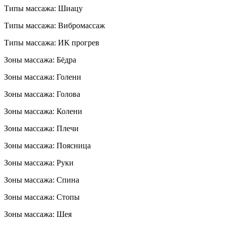
Типы массажа: Шиацу
Типы массажа: Вибромассаж
Типы массажа: ИК прогрев
Зоны массажа: Бёдра
Зоны массажа: Голени
Зоны массажа: Голова
Зоны массажа: Колени
Зоны массажа: Плечи
Зоны массажа: Поясница
Зоны массажа: Руки
Зоны массажа: Спина
Зоны массажа: Стопы
Зоны массажа: Шея